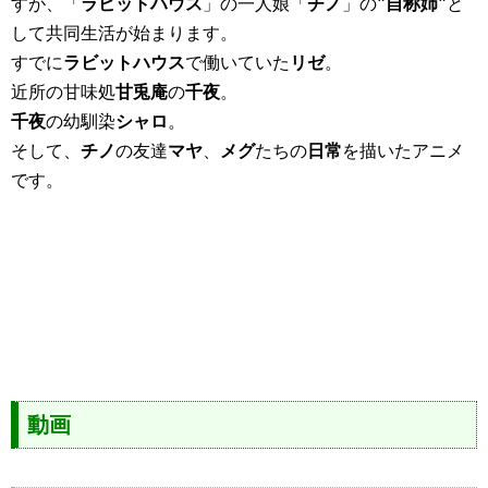
すが、「
ラビットハウス
」の一人娘「
チノ
」の
”自称姉”
と
して共同生活が始まります。
すでに
ラビットハウス
で働いていた
リゼ
。
近所の甘味処
甘兎庵
の
千夜
。
千夜
の幼馴染
シャロ
。
そして、
チノ
の友達
マヤ
、
メグ
たちの
日常
を描いたアニメ
です。
動画