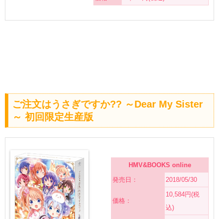
ご注文はうさぎですか?? ～Dear My Sister
～ 初回限定生産版
HMV&BOOKS online
発売日：
2018/05/30
10,584円(税
価格：
込)