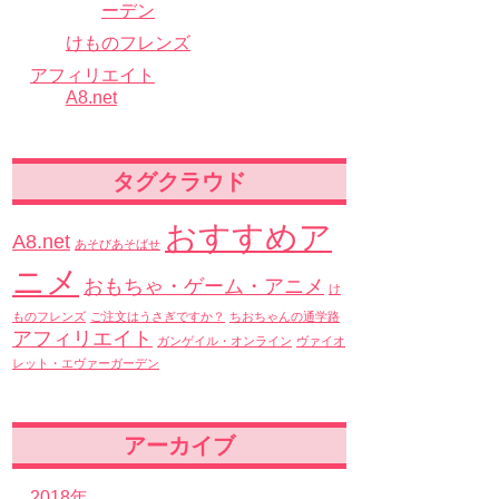
ーデン
けものフレンズ
アフィリエイト
A8.net
タグクラウド
おすすめア
A8.net
あそびあそばせ
ニメ
おもちゃ・ゲーム・アニメ
け
ものフレンズ
ご注文はうさぎですか？
ちおちゃんの通学路
アフィリエイト
ガンゲイル・オンライン
ヴァイオ
レット・エヴァーガーデン
アーカイブ
2018年